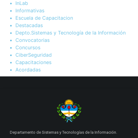
InLab
Informativas
Escuela de Capacitacion
Destacadas
Depto.Sistemas y Tecnología de la Información
Convocatorias
Concursos
CiberSeguridad
Capacitaciones
Acordadas
Departamento de Sistemas y Tecnologías de la Información.