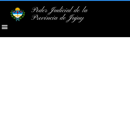
Poder Judicial de la
Provincia de Jujuy