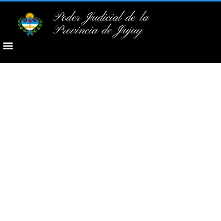
Poder Judicial de la
Provincia de Jujuy