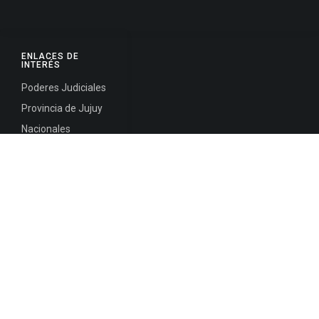
ENLACES DE
INTERÉS
Poderes Judiciales
Provincia de Jujuy
Nacionales
Internacionales
Mapa del
Sitio
INFORMACIÓN DE CONTACTO
Jujuy, Argentina
0388-4245300