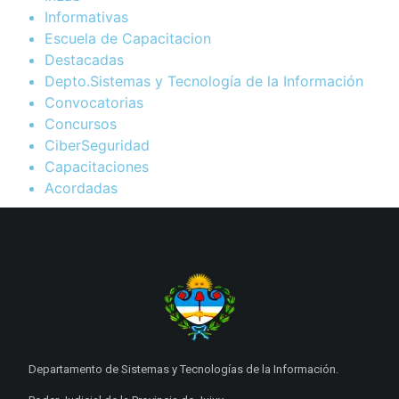
Informativas
Escuela de Capacitacion
Destacadas
Depto.Sistemas y Tecnología de la Información
Convocatorias
Concursos
CiberSeguridad
Capacitaciones
Acordadas
Departamento de Sistemas y Tecnologías de la Información.