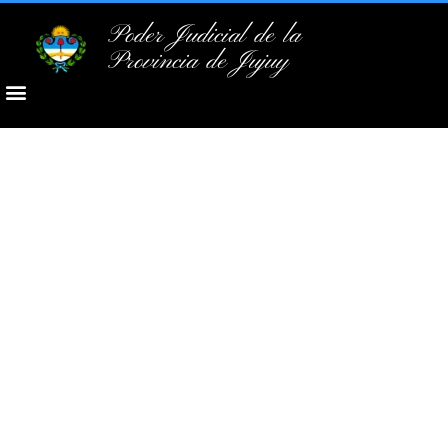
Poder Judicial de la
Provincia de Jujuy