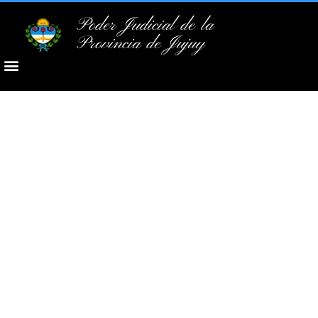
Poder Judicial de la
Provincia de Jujuy