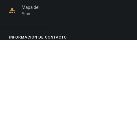
Mapa del
Sitio
INFORMACIÓN DE CONTACTO
Jujuy, Argentina
0388-4245300
Edificio Central : 0388-4245300
Suprema Corte de Justicia: 4245330 - 4245331 -
4245332 - 4245334 - 4245335
Juzgado Civil: 4245321 - 4245322 - 4245323 - 4245324
- 4245325
Edificio Ex-Panorama: 4245342
Tribunal de Familia - Vocalías 1, 2 y 3: 4245340
Tribunal de Familia - Vocalías 4, 5 y 6: 4245341