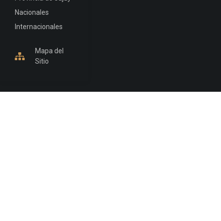
Nacionales
Internacionales
Mapa del
Sitio
INFORMACIÓN DE CONTACTO
Jujuy, Argentina
0388-4245300
Edificio Central : 0388-4245300
Suprema Corte de Justicia: 4245330 - 4245331 -
4245332 - 4245334 - 4245335
Juzgado Civil: 4245321 - 4245322 - 4245323 - 4245324
- 4245325
Edificio Ex-Panorama: 4245342