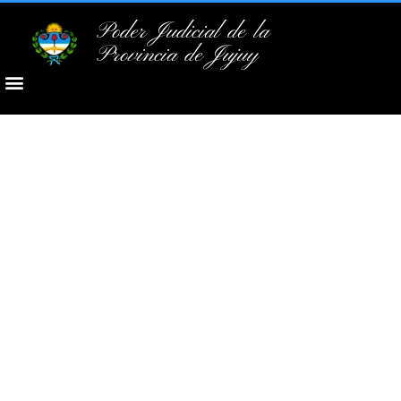
Poder Judicial de la
Provincia de Jujuy