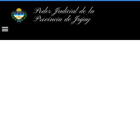
Poder Judicial de la
Provincia de Jujuy