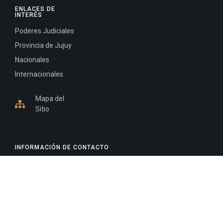
ENLACES DE
INTERÉS
Poderes Judiciales
Provincia de Jujuy
Nacionales
Internacionales
Mapa del
Sitio
INFORMACIÓN DE CONTACTO
Jujuy, Argentina
0388-4245300
Edificio Central : 0388-4245300
Suprema Corte de Justicia: 4245330 - 4245331 -