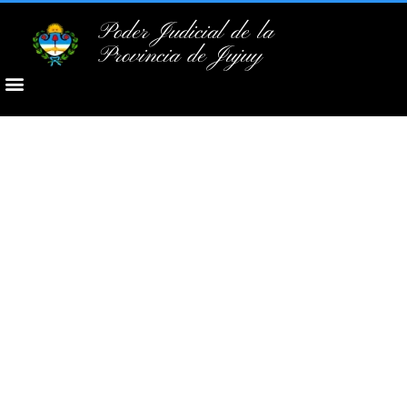
Poder Judicial de la
Provincia de Jujuy