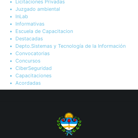
Licitaciones Privadas
Juzgado ambiental
InLab
Informativas
Escuela de Capacitacion
Destacadas
Depto.Sistemas y Tecnología de la Información
Convocatorias
Concursos
CiberSeguridad
Capacitaciones
Acordadas