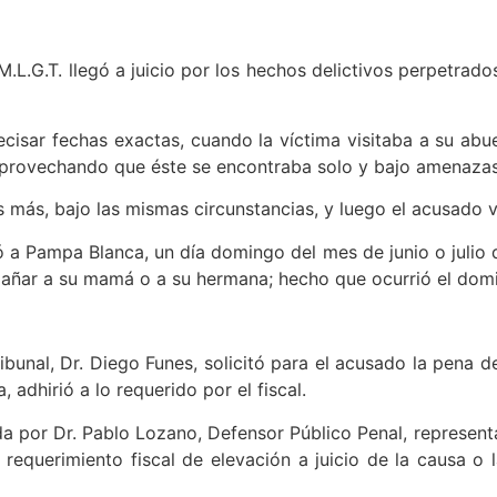
M.L.G.T. llegó a juicio por los hechos delictivos perpetra
ecisar fechas exactas, cuando la víctima visitaba a su abu
aprovechando que éste se encontraba solo y bajo amenazas
 más, bajo las mismas circunstancias, y luego el acusado vi
 a Pampa Blanca, un día domingo del mes de junio o julio 
ñar a su mamá o a su hermana; hecho que ocurrió el domic
Tribunal, Dr. Diego Funes, solicitó para el acusado la pena 
 adhirió a lo requerido por el fiscal.
da por Dr. Pablo Lozano, Defensor Público Penal, represent
l requerimiento fiscal de elevación a juicio de la causa 