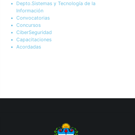
Depto.Sistemas y Tecnología de la
Información
Convocatorias
Concursos
CiberSeguridad
Capacitaciones
Acordadas