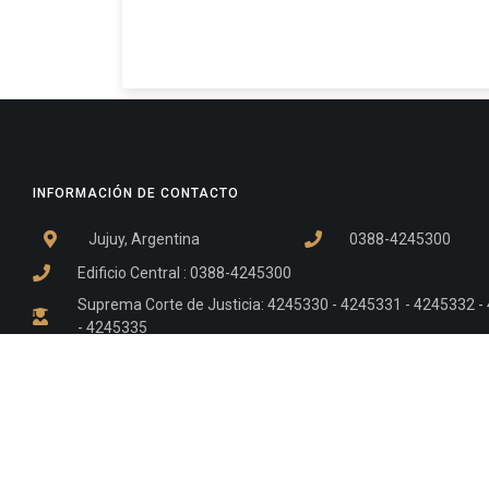
INFORMACIÓN DE CONTACTO
Jujuy, Argentina
0388-4245300
Edificio Central : 0388-4245300
Suprema Corte de Justicia: 4245330 - 4245331 - 4245332 
- 4245335
Juzgado Civil: 4245321 - 4245322 - 4245323 - 4245324 - 4
Edificio Ex-Panorama: 4245342
Tribunal de Familia - Vocalías 1, 2 y 3: 4245340
Tribunal de Familia - Vocalías 4, 5 y 6: 4245341