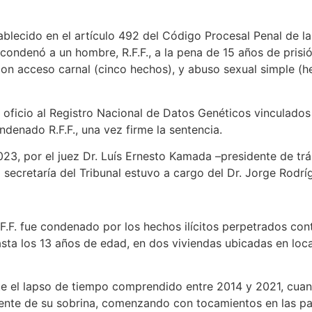
blecido en el artículo 492 del Código Procesal Penal de la
2 condenó a un hombre, R.F.F., a la pena de 15 años de prisi
con acceso carnal (cinco hechos), y abuso sexual simple (h
oficio al Registro Nacional de Datos Genéticos vinculados 
condenado R.F.F., una vez firme la sentencia.
2023, por el juez Dr. Luís Ernesto Kamada –presidente de trá
la secretaría del Tribunal estuvo a cargo del Dr. Jorge Rodrí
.F.F. fue condenado por los hechos ilícitos perpetrados co
 hasta los 13 años de edad, en dos viviendas ubicadas en lo
nte el lapso de tiempo comprendido entre 2014 y 2021, cua
ente de su sobrina, comenzando con tocamientos en las pa