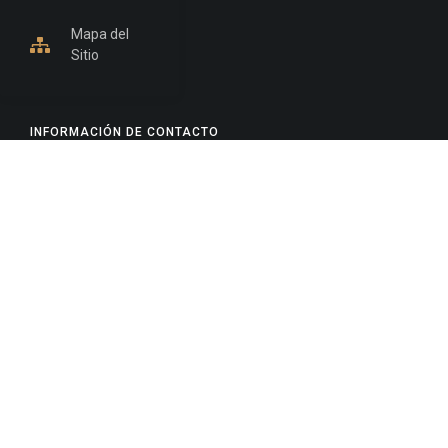
Mapa del
Sitio
INFORMACIÓN DE CONTACTO
Jujuy, Argentina
0388-4245300
Edificio Central : 0388-4245300
Suprema Corte de Justicia: 4245330 - 4245331 -
4245332 - 4245334 - 4245335
Juzgado Civil: 4245321 - 4245322 - 4245323 - 4245324
- 4245325
Edificio Ex-Panorama: 4245342
Tribunal de Familia - Vocalías 1, 2 y 3: 4245340
Tribunal de Familia - Vocalías 4, 5 y 6: 4245341