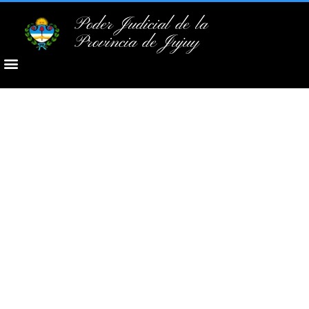
Poder Judicial de la
Provincia de Jujuy