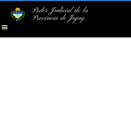
Poder Judicial de la
Provincia de Jujuy