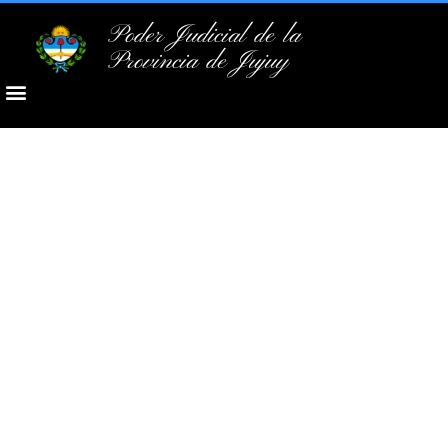
Poder Judicial de la
Provincia de Jujuy