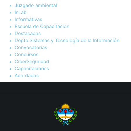
Juzgado ambiental
InLab
Informativas
Escuela de Capacitacion
Destacadas
Depto.Sistemas y Tecnología de la Información
Convocatorias
Concursos
CiberSeguridad
Capacitaciones
Acordadas