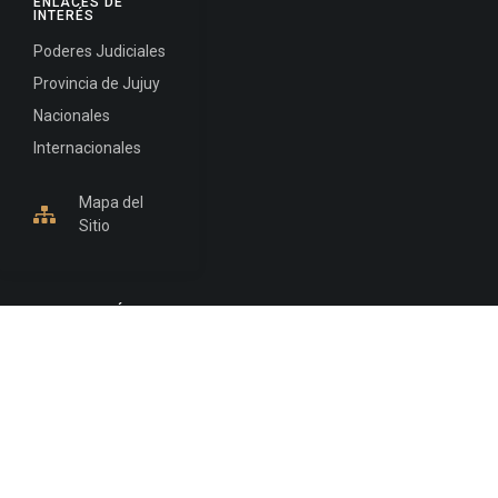
ENLACES DE
INTERÉS
Poderes Judiciales
Provincia de Jujuy
Nacionales
Internacionales
Mapa del
Sitio
INFORMACIÓN DE CONTACTO
Jujuy, Argentina
0388-4245300
Edificio Central : 0388-4245300
Suprema Corte de Justicia: 4245330 - 4245331 -
4245332 - 4245334 - 4245335