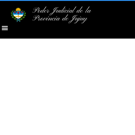
Poder Judicial de la
Provincia de Jujuy