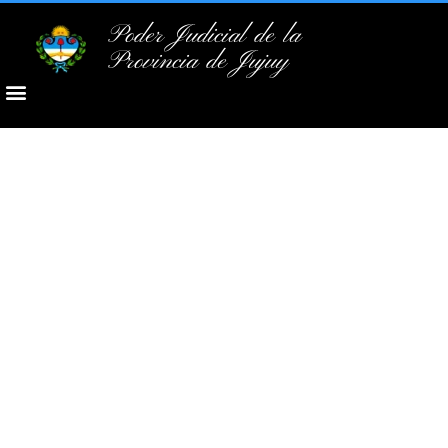
Poder Judicial de la
Provincia de Jujuy