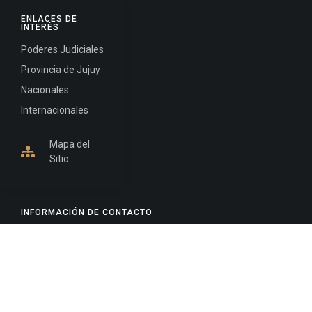
ENLACES DE
INTERÉS
Poderes Judiciales
Provincia de Jujuy
Nacionales
Internacionales
Mapa del
Sitio
INFORMACIÓN DE CONTACTO
Jujuy, Argentina
0388-4245300
Edificio Central : 0388-4245300
Suprema Corte de Justicia: 4245330 - 4245331 -