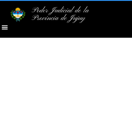
Poder Judicial de la
Provincia de Jujuy