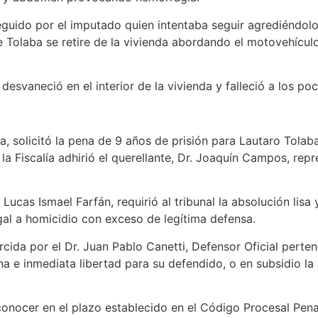
 seguido por el imputado quien intentaba seguir agrediéndol
 Tolaba se retire de la vivienda abordando el motovehícul
 desvaneció en el interior de la vivienda y falleció a los po
atos
súa, solicitó la pena de 9 años de prisión para Lautaro Tola
la Fiscalía adhirió el querellante, Dr. Joaquín Campos, rep
 Lucas Ismael Farfán, requirió al tribunal la absolución lisa
gal a homicidio con exceso de legítima defensa.
rcida por el Dr. Juan Pablo Canetti, Defensor Oficial perten
lana e inmediata libertad para su defendido, o en subsidio la
nocer en el plazo establecido en el Código Procesal Penal 