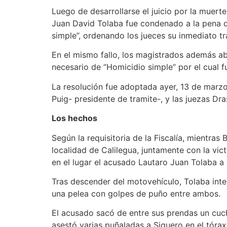
Luego de desarrollarse el juicio por la muert
Juan David Tolaba fue condenado a la pena de
simple”, ordenando los jueces su inmediato tra
En el mismo fallo, los magistrados además abs
necesario de “Homicidio simple” por el cual f
La resolución fue adoptada ayer, 13 de marzo
Puig- presidente de tramite-, y las juezas Dras
Los hechos
Según la requisitoria de la Fiscalía, mientra
localidad de Calilegua, juntamente con la vi
en el lugar el acusado Lautaro Juan Tolaba a
Tras descender del motovehículo, Tolaba inte
una pelea con golpes de puño entre ambos.
El acusado sacó de entre sus prendas un cuch
asestó varias puñaladas a Siguero en el tór