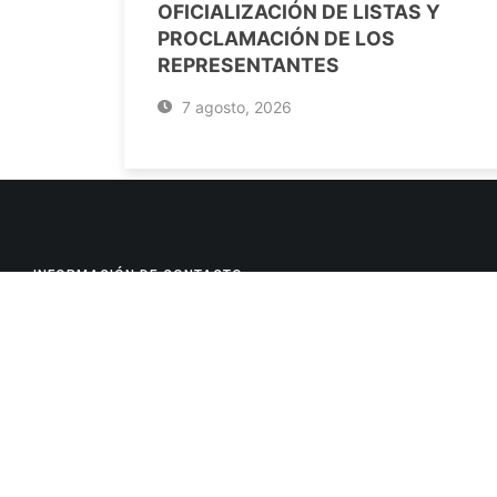
OFICIALIZACIÓN DE LISTAS Y
PROCLAMACIÓN DE LOS
REPRESENTANTES
7 agosto, 2026
INFORMACIÓN DE CONTACTO
Jujuy, Argentina
0388-4245300
Edificio Central : 0388-4245300
Suprema Corte de Justicia: 4245330 - 4245331 - 4245332 
- 4245335
Juzgado Civil: 4245321 - 4245322 - 4245323 - 4245324 - 4
Edificio Ex-Panorama: 4245342