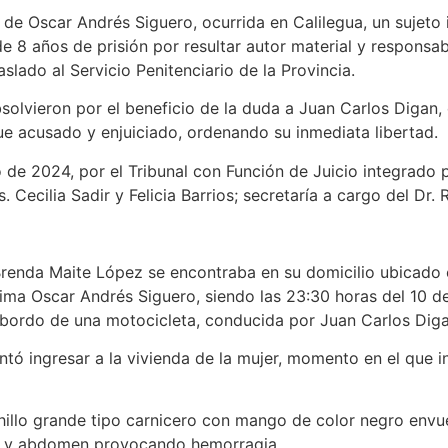
e de Oscar Andrés Siguero, ocurrida en Calilegua, un sujet
 8 años de prisión por resultar autor material y responsab
slado al Servicio Penitenciario de la Provincia.
olvieron por el beneficio de la duda a Juan Carlos Digan, e
ue acusado y enjuiciado, ordenando su inmediata libertad.
 de 2024, por el Tribunal con Función de Juicio integrado 
. Cecilia Sadir y Felicia Barrios; secretaría a cargo del Dr.
s Brenda Maite López se encontraba en su domicilio ubicado
ctima Oscar Andrés Siguero, siendo las 23:30 horas del 10 
 bordo de una motocicleta, conducida por Juan Carlos Diga
ntó ingresar a la vivienda de la mujer, momento en el que 
illo grande tipo carnicero con mango de color negro envue
ax y abdomen provocando hemorragia.