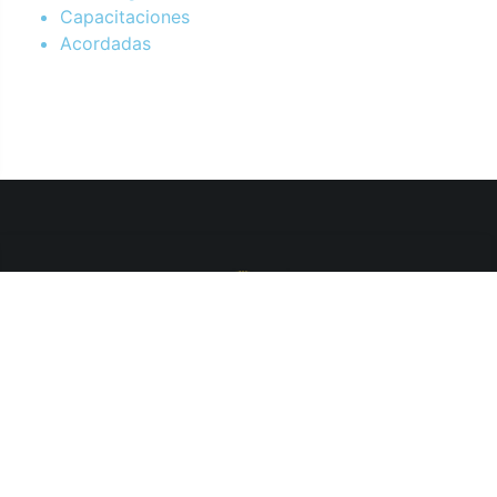
Capacitaciones
Acordadas
Departamento de Sistemas y Tecnologías de la Información.
Poder Judicial de la Provincia de Jujuy