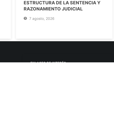
ESTRUCTURA DE LA SENTENCIA Y
RAZONAMIENTO JUDICIAL
7 agosto, 2026
ENLACES DE INTERÉS
Poderes Judiciales
Provincia de Jujuy
Nacionales
- 4245334
Internacionales
245325
Mapa del Sitio