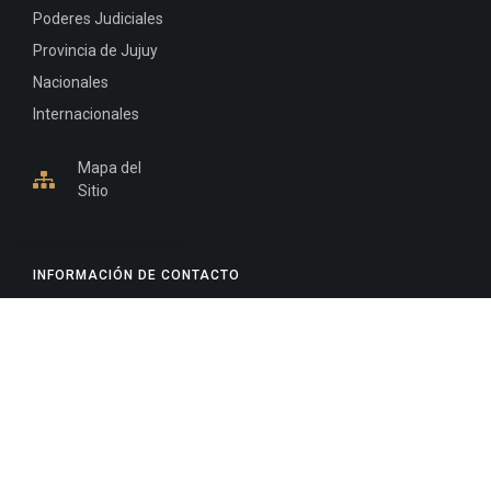
Poderes Judiciales
Provincia de Jujuy
Nacionales
Internacionales
Mapa del
Sitio
INFORMACIÓN DE CONTACTO
Jujuy, Argentina
0388-4245300
Edificio Central : 0388-4245300
Suprema Corte de Justicia: 4245330 - 4245331 -
4245332 - 4245334 - 4245335
Juzgado Civil: 4245321 - 4245322 - 4245323 - 4245324