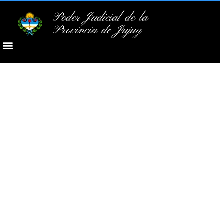
Poder Judicial de la
Provincia de Jujuy