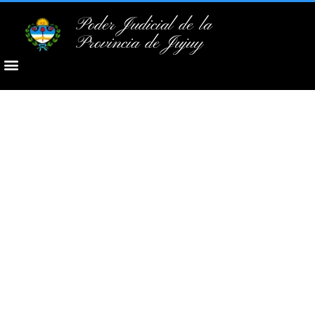
Poder Judicial de la
Provincia de Jujuy