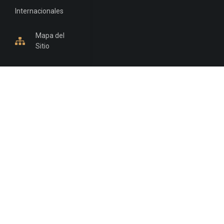
Internacionales
Mapa del
Sitio
INFORMACIÓN DE CONTACTO
Jujuy, Argentina
0388-4245300
Edificio Central : 0388-4245300
Suprema Corte de Justicia: 4245330 - 4245331 -
4245332 - 4245334 - 4245335
Juzgado Civil: 4245321 - 4245322 - 4245323 - 4245324
- 4245325
Edificio Ex-Panorama: 4245342
Tribunal de Familia - Vocalías 1, 2 y 3: 4245340