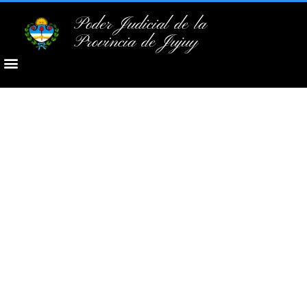
Poder Judicial de la
Provincia de Jujuy