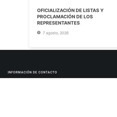
OFICIALIZACIÓN DE LISTAS Y
PROCLAMACIÓN DE LOS
REPRESENTANTES
7 agosto, 2026
INFORMACIÓN DE CONTACTO
Jujuy, Argentina
0388-4245300
Edificio Central : 0388-4245300
Suprema Corte de Justicia: 4245330 - 4245331 - 4245332 
- 4245335
Juzgado Civil: 4245321 - 4245322 - 4245323 - 4245324 - 4