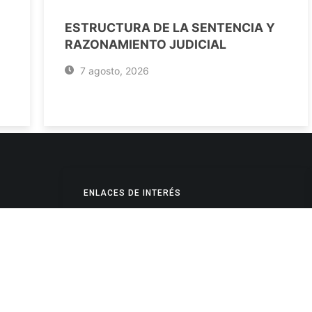
ESTRUCTURA DE LA SENTENCIA Y
RAZONAMIENTO JUDICIAL
7 agosto, 2026
ENLACES DE INTERÉS
Poderes Judiciales
Provincia de Jujuy
Nacionales
- 4245334
Internacionales
245325