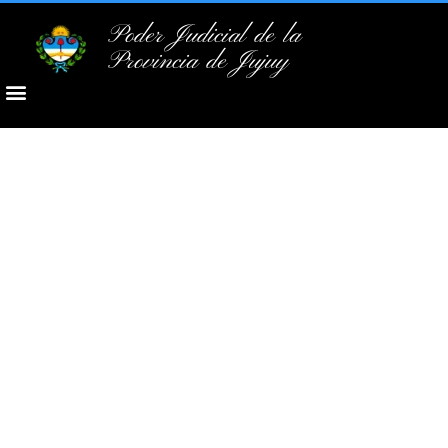
Poder Judicial de la
Provincia de Jujuy