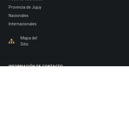
Provincia de Jujuy
Nacionales
Internacionales
Mapa del
Sitio
INFORMACIÓN DE CONTACTO
Jujuy, Argentina
0388-4245300
Edificio Central : 0388-4245300
Suprema Corte de Justicia: 4245330 - 4245331 -
4245332 - 4245334 - 4245335
Juzgado Civil: 4245321 - 4245322 - 4245323 - 4245324
- 4245325