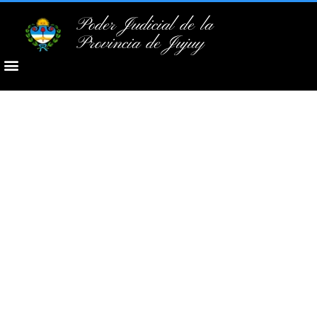
Poder Judicial de la
Provincia de Jujuy