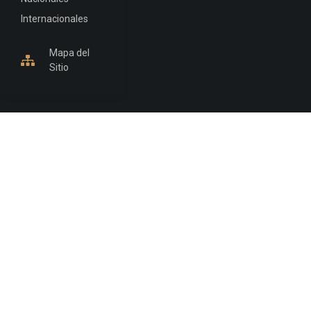
Internacionales
Mapa del
Sitio
INFORMACIÓN DE CONTACTO
Jujuy, Argentina
0388-4245300
Edificio Central : 0388-4245300
Suprema Corte de Justicia: 4245330 - 4245331 -
4245332 - 4245334 - 4245335
Juzgado Civil: 4245321 - 4245322 - 4245323 - 4245324
- 4245325
Edificio Ex-Panorama: 4245342
Tribunal de Familia - Vocalías 1, 2 y 3: 4245340