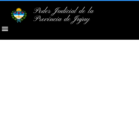
Poder Judicial de la
Provincia de Jujuy