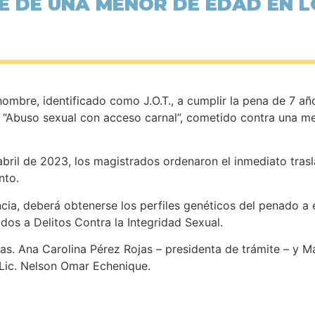
 DE UNA MENOR DE EDAD EN 
hombre, identificado como J.O.T., a cumplir la pena de 7 añ
de “Abuso sexual con acceso carnal”, cometido contra una m
apachos.
 abril de 2023, los magistrados ordenaron el inmediato tras
u alojamiento.
cia, deberá obtenerse los perfiles genéticos del penado a 
ticos vinculados a Delitos Contra la Int
as. Ana Carolina Pérez Rojas – presidenta de trámite – y Mar
taría a cargo del Lic. Nelson Omar 
ión