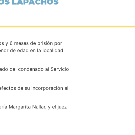
LOS LAPACHOS
os y 6 meses de prisión por
enor de edad en la localidad
lado del condenado al Servicio
efectos de su incorporación al
egridad Sexual.
ía Margarita Nallar, y el juez
Echenique.