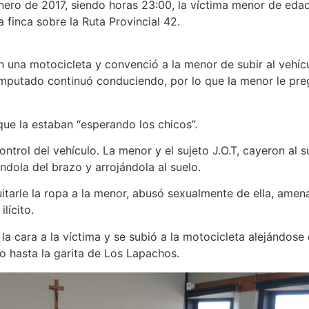
e enero de 2017, siendo horas 23:00, la víctima menor de eda
na finca sobre la Ruta Provincial 42.
 una motocicleta y convenció a la menor de subir al vehícu
l imputado continuó conduciendo, por lo que la menor le pre
y que la estaban “esperando los chicos”.
trol del vehículo. La menor y el sujeto J.O.T, cayeron al su
impidió, sujetándola del brazo y arroján
tarle la ropa a la menor, abusó sexualmente de ella, amen
lícito.
a cara a la víctima y se subió a la motocicleta alejándose 
alió caminando hasta la garita de Los La