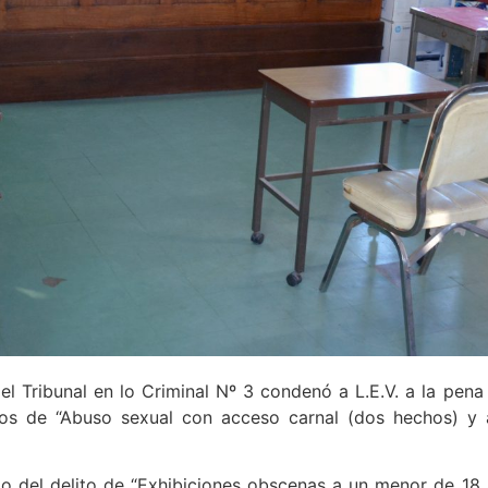
l Tribunal en lo Criminal Nº 3 condenó a L.E.V. a la pena
os de “Abuso sexual con acceso carnal (dos hechos) y ab
do del delito de “Exhibiciones obscenas a un menor de 18 