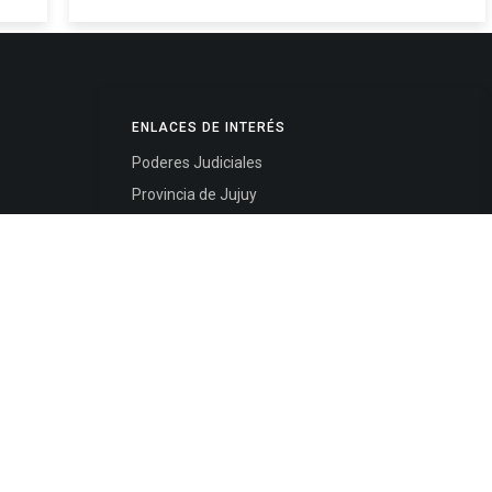
ENLACES DE INTERÉS
Poderes Judiciales
Provincia de Jujuy
Nacionales
- 4245334
Internacionales
245325
Mapa del Sitio