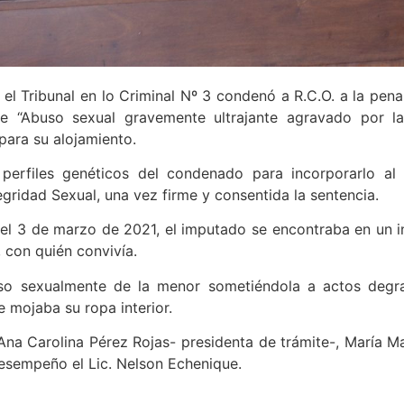
l Tribunal en lo Criminal Nº 3 condenó a R.C.O. a la pena
de “Abuso sexual gravemente ultrajante agravado por la
 para su alojamiento.
perfiles genéticos del condenado para incorporarlo al
egridad Sexual, una vez firme y consentida la sentencia.
 el 3 de marzo de 2021, el imputado se encontraba en un i
 con quién convivía.
uso sexualmente de la menor sometiéndola a actos degr
e mojaba su ropa interior.
Ana Carolina Pérez Rojas- presidenta de trámite-, María Ma
esempeño el Lic. Nelson Echenique.