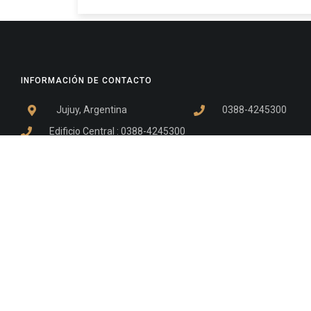
INFORMACIÓN DE CONTACTO
Jujuy, Argentina
0388-4245300
Edificio Central : 0388-4245300
Suprema Corte de Justicia: 4245330 - 4245331 - 4245332 
- 4245335
Juzgado Civil: 4245321 - 4245322 - 4245323 - 4245324 - 4
Edificio Ex-Panorama: 4245342
Tribunal de Familia - Vocalías 1, 2 y 3: 4245340
Tribunal de Familia - Vocalías 4, 5 y 6: 4245341