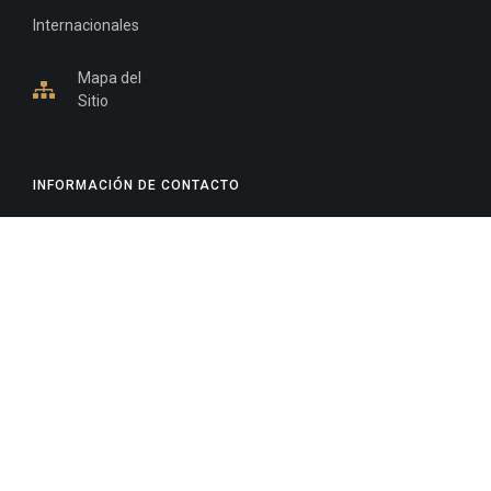
Internacionales
Mapa del
Sitio
INFORMACIÓN DE CONTACTO
Jujuy, Argentina
0388-4245300
Edificio Central : 0388-4245300
Suprema Corte de Justicia: 4245330 - 4245331 -
4245332 - 4245334 - 4245335
Juzgado Civil: 4245321 - 4245322 - 4245323 - 4245324
- 4245325
Edificio Ex-Panorama: 4245342
Tribunal de Familia - Vocalías 1, 2 y 3: 4245340