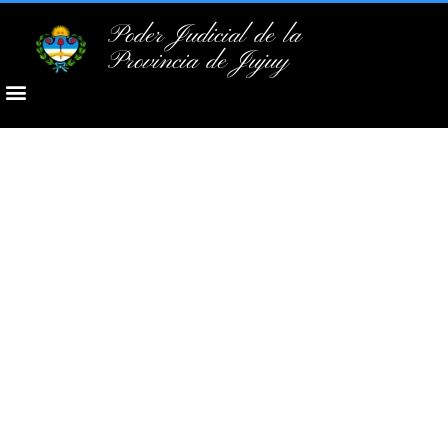
Poder Judicial de la
Provincia de Jujuy