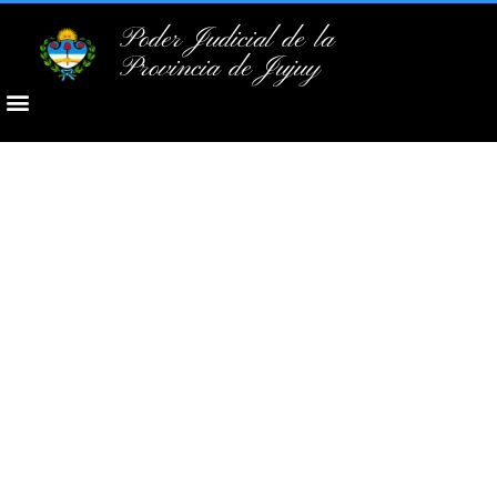
Poder Judicial de la
Provincia de Jujuy