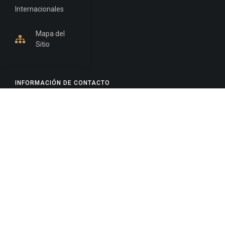
Internacionales
Mapa del
Sitio
INFORMACIÓN DE CONTACTO
Jujuy, Argentina
0388-4245300
Edificio Central : 0388-4245300
Suprema Corte de Justicia: 4245330 - 4245331 -
4245332 - 4245334 - 4245335
Juzgado Civil: 4245321 - 4245322 - 4245323 - 4245324
- 4245325
Edificio Ex-Panorama: 4245342
Tribunal de Familia - Vocalías 1, 2 y 3: 4245340