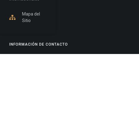
Mapa del
Sitio
INFORMACIÓN DE CONTACTO
Jujuy, Argentina
0388-4245300
Edificio Central : 0388-4245300
Suprema Corte de Justicia: 4245330 - 4245331 -
4245332 - 4245334 - 4245335
Juzgado Civil: 4245321 - 4245322 - 4245323 - 4245324
- 4245325
Edificio Ex-Panorama: 4245342
Tribunal de Familia - Vocalías 1, 2 y 3: 4245340
Tribunal de Familia - Vocalías 4, 5 y 6: 4245341