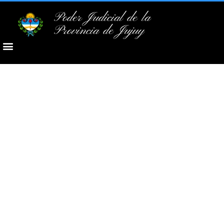
Poder Judicial de la
Provincia de Jujuy