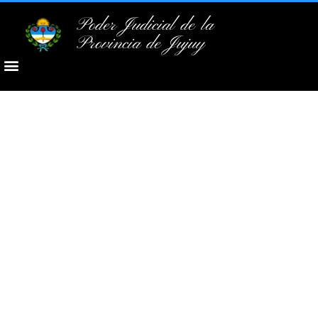
Poder Judicial de la
Provincia de Jujuy