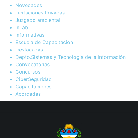
Novedades
Licitaciones Privadas
Juzgado ambiental
InLab
Informativas
Escuela de Capacitacion
Destacadas
Depto.Sistemas y Tecnología de la Información
Convocatorias
Concursos
CiberSeguridad
Capacitaciones
Acordadas