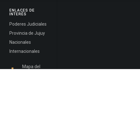
ENLACES DE
INTERÉS
Poderes Judiciales
Provincia de Jujuy
Nacionales
Internacionales
Mapa del
Sitio
INFORMACIÓN DE CONTACTO
Jujuy, Argentina
0388-4245300
Edificio Central : 0388-4245300