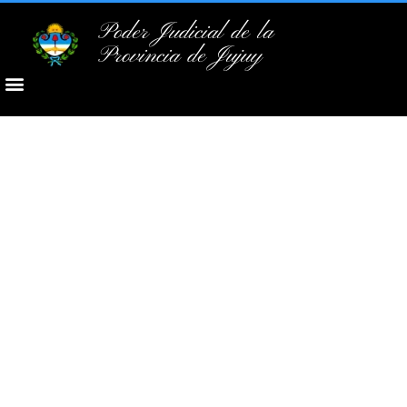
Poder Judicial de la
Provincia de Jujuy