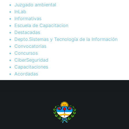
Juzgado ambiental
InLab
Informativas
Escuela de Capacitacion
Destacadas
Depto.Sistemas y Tecnología de la Información
Convocatorias
Concursos
CiberSeguridad
Capacitaciones
Acordadas