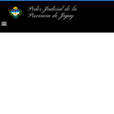
Poder Judicial de la
Provincia de Jujuy