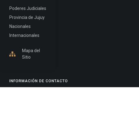
Poderes Judiciales
Provincia de Jujuy
Nacionales
Internacionales
Mapa del
Sitio
INFORMACIÓN DE CONTACTO
Jujuy, Argentina
0388-4245300
Edificio Central : 0388-4245300
Suprema Corte de Justicia: 4245330 - 4245331 -
4245332 - 4245334 - 4245335