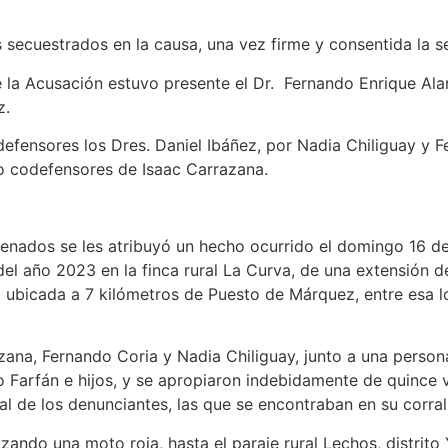
 secuestrados en la causa, una vez firme y consentida la 
 la Acusación estuvo presente el Dr. Fernando Enrique Alanc
z.
ensores los Dres. Daniel Ibáñez, por Nadia Chiliguay y F
mo codefensores de Isaac Carrazana.
ndenados se les atribuyó un hecho ocurrido el domingo 16 de 
 del año 2023 en la finca rural La Curva, de una extensión
ubicada a 7 kilómetros de Puesto de Márquez, entre esa lo
ana, Fernando Coria y Nadia Chiliguay, junto a una person
 Farfán e hijos, y se apropiaron indebidamente de quince v
l de los denunciantes, las que se encontraban en su corral
izando una moto roja, hasta el paraje rural Lechos, distrito