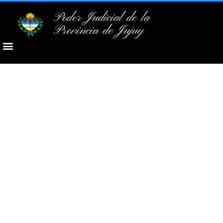
Poder Judicial de la
Provincia de Jujuy