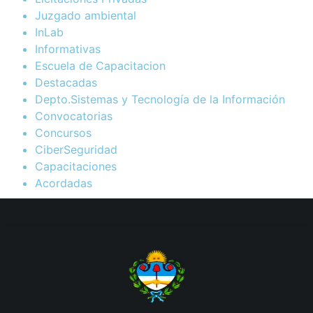
Juzgado ambiental
InLab
Informativas
Escuela de Capacitacion
Destacadas
Depto.Sistemas y Tecnología de la Información
Convocatorias
Concursos
CiberSeguridad
Capacitaciones
Acordadas