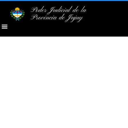
Poder Judicial de la
Provincia de Jujuy