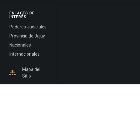
ENLACES DE
INTERÉS
Poderes Judiciales
Provincia de Jujuy
Nacionales
Internacionales
Mapa del
Sitio
INFORMACIÓN DE CONTACTO
Jujuy, Argentina
0388-4245300
Edificio Central : 0388-4245300