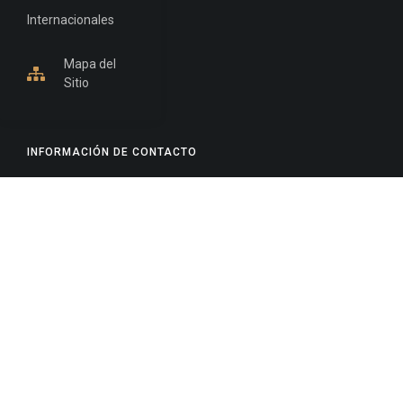
Internacionales
Mapa del
Sitio
INFORMACIÓN DE CONTACTO
Jujuy, Argentina
0388-4245300
Edificio Central : 0388-4245300
Suprema Corte de Justicia: 4245330 - 4245331 -
4245332 - 4245334 - 4245335
Juzgado Civil: 4245321 - 4245322 - 4245323 - 4245324
- 4245325
Edificio Ex-Panorama: 4245342
Tribunal de Familia - Vocalías 1, 2 y 3: 4245340