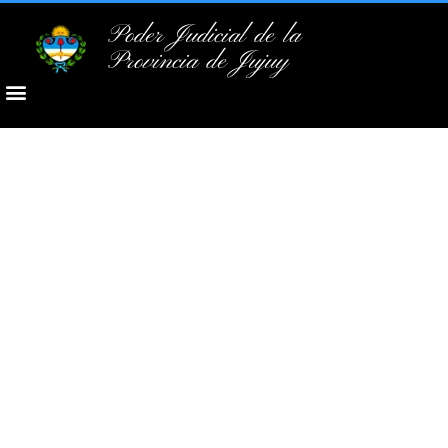
Poder Judicial de la
Provincia de Jujuy