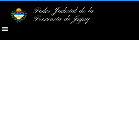
Poder Judicial de la
Provincia de Jujuy