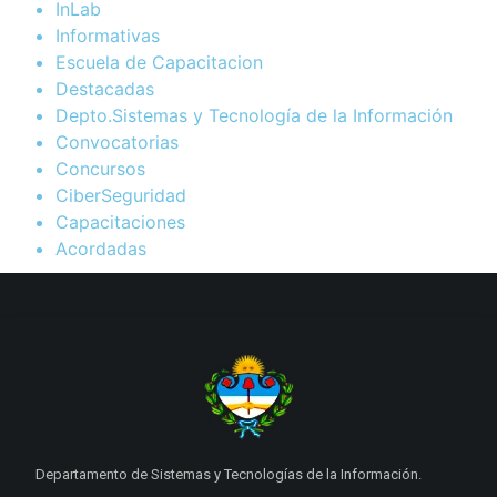
InLab
Informativas
Escuela de Capacitacion
Destacadas
Depto.Sistemas y Tecnología de la Información
Convocatorias
Concursos
CiberSeguridad
Capacitaciones
Acordadas
Departamento de Sistemas y Tecnologías de la Información.