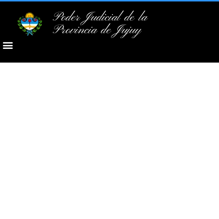
Poder Judicial de la
Provincia de Jujuy