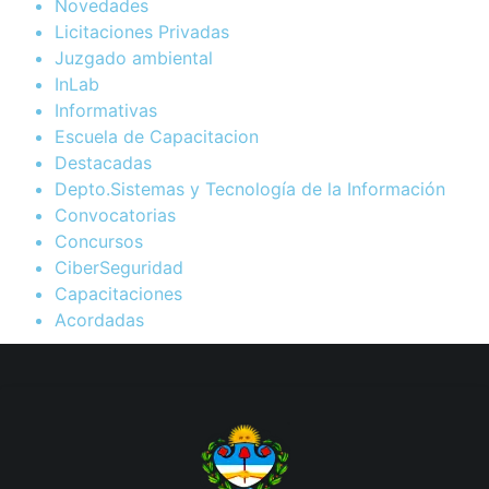
Novedades
Licitaciones Privadas
Juzgado ambiental
InLab
Informativas
Escuela de Capacitacion
Destacadas
Depto.Sistemas y Tecnología de la Información
Convocatorias
Concursos
CiberSeguridad
Capacitaciones
Acordadas