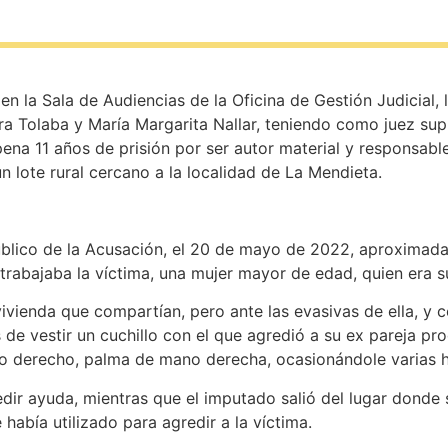
 la Sala de Audiencias de la Oficina de Gestión Judicial, l
dra Tolaba y María Margarita Nallar, teniendo como juez supl
na 11 años de prisión por ser autor material y responsable
un lote rural cercano a la localidad de La Mendieta.
úblico de la Acusación, el 20 de mayo de 2022, aproximadam
trabajaba la víctima, una mujer mayor de edad, quien era s
a vivienda que compartían, pero ante las evasivas de ella, y 
s de vestir un cuchillo con el que agredió a su ex pareja pr
zo derecho, palma de mano derecha, ocasionándole varias h
pedir ayuda, mientras que el imputado salió del lugar donde
 había utilizado para agredir a la víctima.