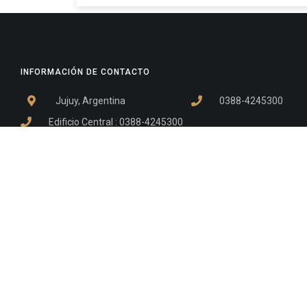
INFORMACIÓN DE CONTACTO
Jujuy, Argentina
0388-4245300
Edificio Central : 0388-4245300
Suprema Corte de Justicia: 4245330 - 4245331 - 4245332 
- 4245335
Juzgado Civil: 4245321 - 4245322 - 4245323 - 4245324 - 4
Edificio Ex-Panorama: 4245342
Tribunal de Familia - Vocalías 1, 2 y 3: 4245340
Tribunal de Familia - Vocalías 4, 5 y 6: 4245341