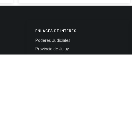
ENLACES DE INTERÉS
Poderes Judiciales
Provincia de Jujuy
Nacionales
- 4245334
Internacionales
245325
Mapa del Sitio