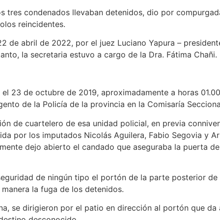
tos tres condenados llevaban detenidos, dio por compurgad
olos reincidentes.
22 de abril de 2022, por el juez Luciano Yapura – president
tanto, la secretaria estuvo a cargo de la Dra. Fátima Chañi.
ía, el 23 de octubre de 2019, aproximadamente a horas 01.00
to de la Policía de la provincia en la Comisaría Secciona
ción de cuartelero de esa unidad policial, en previa conniv
cida por los imputados Nicolás Aguilera, Fabio Segovia y 
amente dejo abierto el candado que aseguraba la puerta de
n seguridad de ningún tipo el portón de la parte posterior d
 manera la fuga de los detenidos.
ina, se dirigieron por el patio en dirección al portón que d
 destino desconocido.