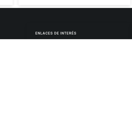
ENLACES DE INTERÉS
Poderes Judiciales
Provincia de Jujuy
Nacionales
- 4245334
Internacionales
245325
Mapa del Sitio