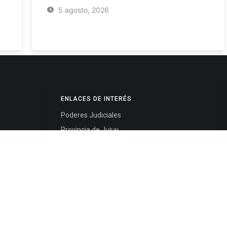
5 agosto, 2026
ENLACES DE INTERÉS
Poderes Judiciales
Provincia de Jujuy
Nacionales
- 4245334
Internacionales
245325
Mapa del Sitio