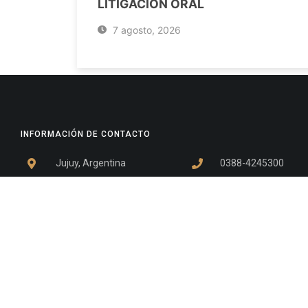
LITIGACIÓN ORAL
7 agosto, 2026
INFORMACIÓN DE CONTACTO
Jujuy, Argentina
0388-4245300
Edificio Central : 0388-4245300
Suprema Corte de Justicia: 4245330 - 4245331 - 4245332 
- 4245335
Juzgado Civil: 4245321 - 4245322 - 4245323 - 4245324 - 4
Edificio Ex-Panorama: 4245342
Tribunal de Familia - Vocalías 1, 2 y 3: 4245340
Tribunal de Familia - Vocalías 4, 5 y 6: 4245341