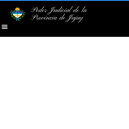
Poder Judicial de la
Provincia de Jujuy