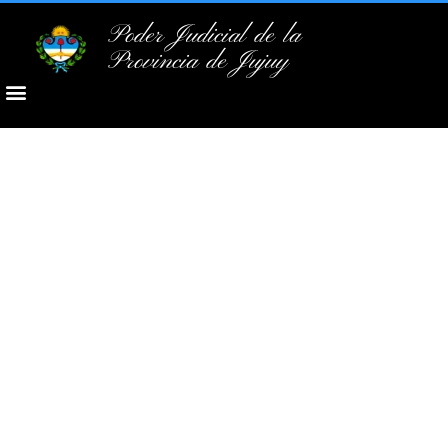
Poder Judicial de la
Provincia de Jujuy