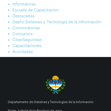
Informativas
Escuela de Capacitacion
Destacadas
Depto.Sistemas y Tecnología de la Información
Convocatorias
Concursos
CiberSeguridad
Capacitaciones
Acordadas
Departamento de Sistemas y Tecnologías de la Información.
Poder Judicial de la Provincia de Jujuy