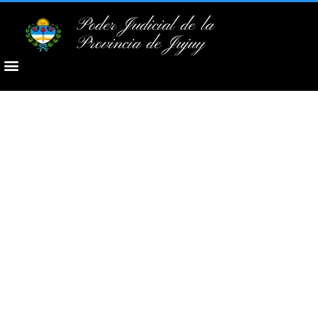
Poder Judicial de la
Provincia de Jujuy