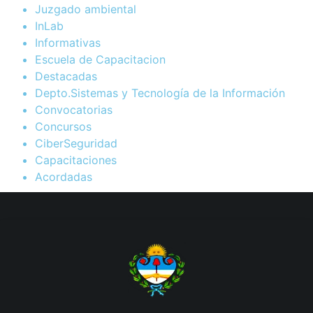
Juzgado ambiental
InLab
Informativas
Escuela de Capacitacion
Destacadas
Depto.Sistemas y Tecnología de la Información
Convocatorias
Concursos
CiberSeguridad
Capacitaciones
Acordadas