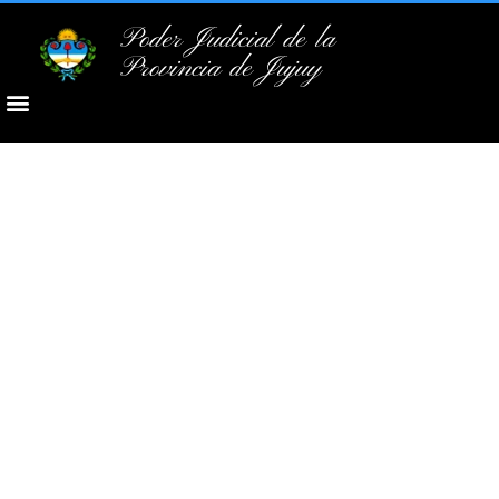
Poder Judicial de la
Provincia de Jujuy