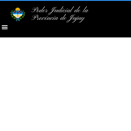
Poder Judicial de la
Provincia de Jujuy