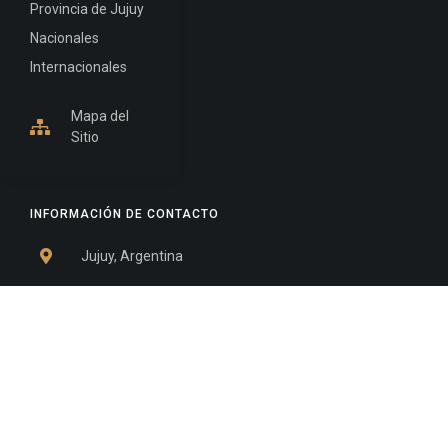
Provincia de Jujuy
Nacionales
Internacionales
Mapa del
Sitio
INFORMACIÓN DE CONTACTO
Jujuy, Argentina
0388-4245300
Edificio Central : 0388-4245300
Suprema Corte de Justicia: 4245330 - 4245331 -
4245332 - 4245334 - 4245335
Juzgado Civil: 4245321 - 4245322 - 4245323 - 4245324
- 4245325