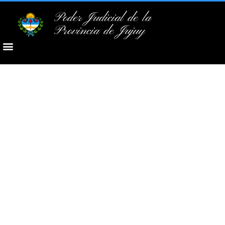
Poder Judicial de la
Provincia de Jujuy