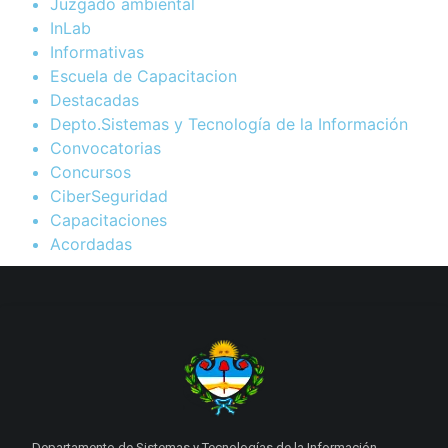
Juzgado ambiental
InLab
Informativas
Escuela de Capacitacion
Destacadas
Depto.Sistemas y Tecnología de la Información
Convocatorias
Concursos
CiberSeguridad
Capacitaciones
Acordadas
Departamento de Sistemas y Tecnologías de la Información.