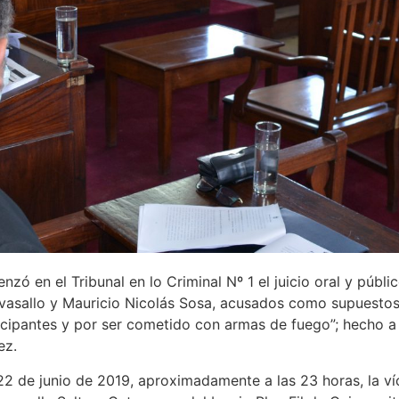
ó en el Tribunal en lo Criminal Nº 1 el juicio oral y públi
vasallo y Mauricio Nicolás Sosa, acusados como supuestos 
cipantes y por ser cometido con armas de fuego”; hecho a
ez.
 22 de junio de 2019, aproximadamente a las 23 horas, la ví