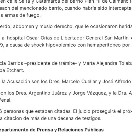
en calle Salta y Catamarca del barrio Plan Fil de Caimancito
Leach del mencionado barrio, cuando habría sido intercept
as armas de fuego.
uierdo, abdomen y muslo derecho, que le ocasionaron heri
 al hospital Oscar Orías de Libertador General San Martín
019, a causa de shock hipovolémico con hemaperitoneo por
icia Barrios –presidente de trámite- y María Alejandra Tolab
ba Etchart.
e la Acusación son los Dres. Marcelo Cuellar y José Alfredo
n los Dres. Argentino Juárez y Jorge Vázquez, y la Dra. 
Penal.
 6 personas que estaban citadas. El juicio proseguirá el pr
la citación de más de una decena de testigos.
partamento de Prensa y Relaciones Públicas